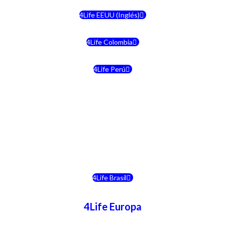
4Life EEUU (Inglés)
4Life Colombia
4Life Perú
4Life Costa Rica
4Life Bolivia
4Life Chile
4Life Brasil
4Life Europa