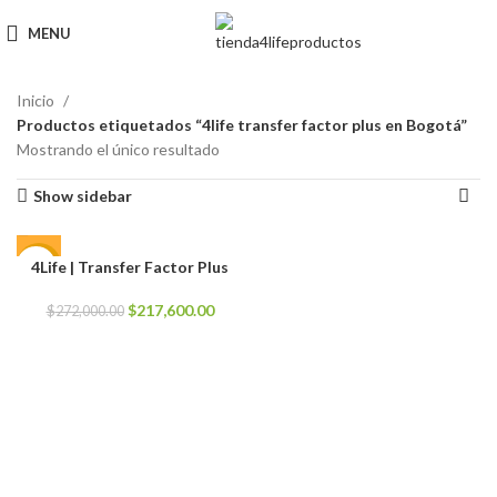
MENU
Inicio
Productos etiquetados “4life transfer factor plus en Bogotá”
Mostrando el único resultado
Show sidebar
4Life | Transfer Factor Plus
-20%
El
El
$
217,600.00
$
272,000.00
precio
precio
original
actual
era:
es:
$272,000.00.
$217,600.00.