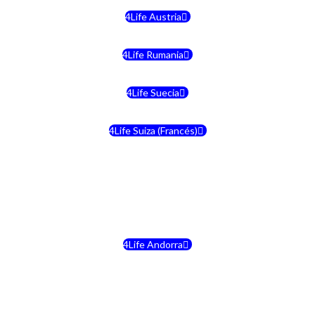
4Life Austria
4Life Rumania
4Life Suecia
4Life Suiza (Francés)
4Life Francia
4Life Alemania
4Life Andorra
4Life Croacia