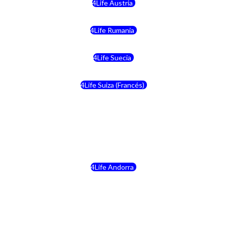
4Life Austria
4Life Rumania
4Life Suecia
4Life Suiza (Francés)
4Life Francia
4Life Alemania
4Life Andorra
4Life Croacia
4Life Dinamarca