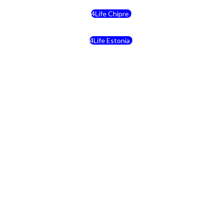
4Life Chipre
4Life Estonia
4Life Crecia
4Life Italia
4Life Luxemburgo
4Life Noruega
4Life Portugal
4Life Eslovenia