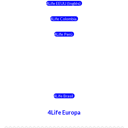
4Life EEUU (Inglés)
4Life Colombia
4Life Perú
4Life Costa Rica
4Life Bolivia
4Life Chile
4Life Brasil
4Life Europa