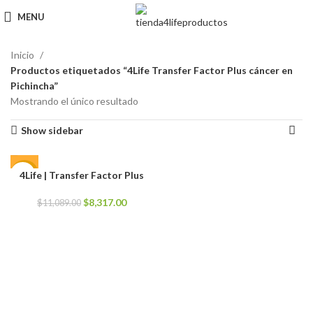
MENU
Inicio
Productos etiquetados “4Life Transfer Factor Plus cáncer en
Pichincha”
Mostrando el único resultado
Show sidebar
4Life | Transfer Factor Plus
-25%
El
El
$
8,317.00
$
11,089.00
precio
precio
original
actual
era:
es:
$11,089.00.
$8,317.00.