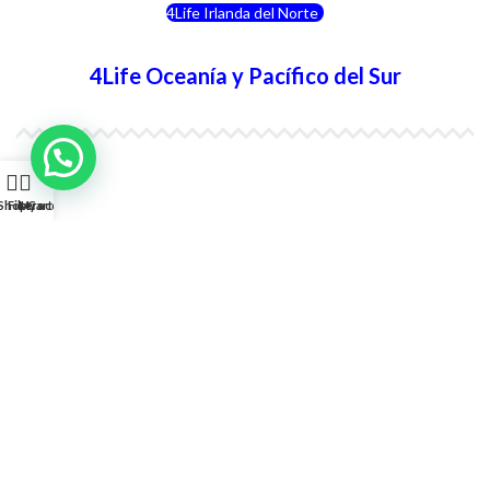
4Life Irlanda del Norte
4Life Oceanía y Pacífico del Sur
4Life Papúa Nueva Guinea
Shop
Filters
My account
Cart
4Life Nueva Zelanda
4Life Australia
4Life Eurasia
4Life Kazajstán
4Life Kirguistán