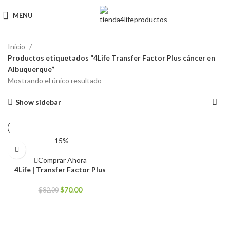
MENU
Inicio
Productos etiquetados “4Life Transfer Factor Plus cáncer en
Albuquerque”
Mostrando el único resultado
Show sidebar
-15%
Comprar Ahora
4Life | Transfer Factor Plus
El
El
$
70.00
$
82.00
precio
precio
original
actual
era:
es:
$82.00.
$70.00.