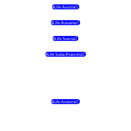
4Life Austria
4Life Rumania
4Life Suecia
4Life Suiza (Francés)
4Life Francia
4Life Alemania
4Life Andorra
4Life Croacia