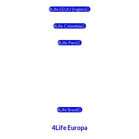
4Life EEUU (Inglés)
4Life Colombia
4Life Perú
4Life Costa Rica
4Life Bolivia
4Life Chile
4Life Brasil
4Life Europa