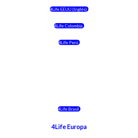
4Life EEUU (Inglés)
4Life Colombia
4Life Perú
4Life Costa Rica
4Life Bolivia
4Life Chile
4Life Brasil
4Life Europa