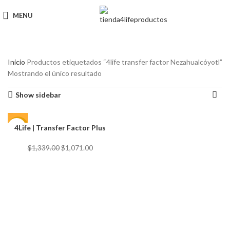
MENU
Inicio
Productos etiquetados “4life transfer factor Nezahualcóyotl”
Mostrando el único resultado
Show sidebar
4Life | Transfer Factor Plus
-20%
El
El
$
1,339.00
$
1,071.00
precio
precio
original
actual
era:
es:
$1,339.00.
$1,071.00.