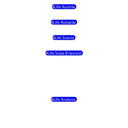
4Life Austria
4Life Rumania
4Life Suecia
4Life Suiza (Francés)
4Life Francia
4Life Alemania
4Life Andorra
4Life Croacia