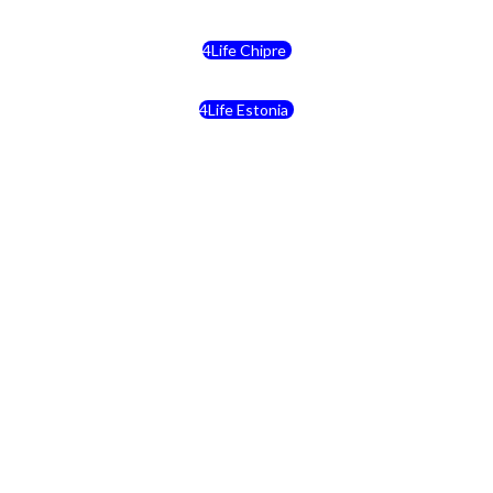
4Life Chipre
4Life Estonia
4Life Crecia
4Life Italia
4Life Luxemburgo
4Life Noruega
4Life Portugal
4Life Eslovenia