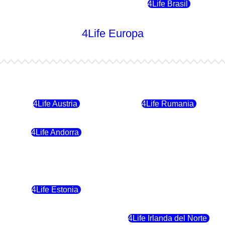
4Life Chile
4Life Brasil
4Life Europa
4Life Bulgaria
4Life República Checa
4Life Austria
4Life Rumania
4Life Andorra
4Life Croacia
4Life Polonia
4Life Eslovaquia
4Life Estonia
4Life Crecia
4Life Eslovenia
4Life Irlanda del Norte