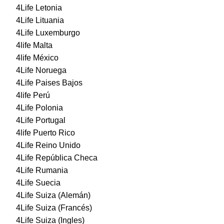
4Life Letonia
4Life Lituania
4Life Luxemburgo
4life Malta
4life México
4Life Noruega
4Life Paises Bajos
4life Perú
4Life Polonia
4Life Portugal
4life Puerto Rico
4Life Reino Unido
4Life República Checa
4Life Rumania
4Life Suecia
4Life Suiza (Alemán)
4Life Suiza (Francés)
4Life Suiza (Ingles)