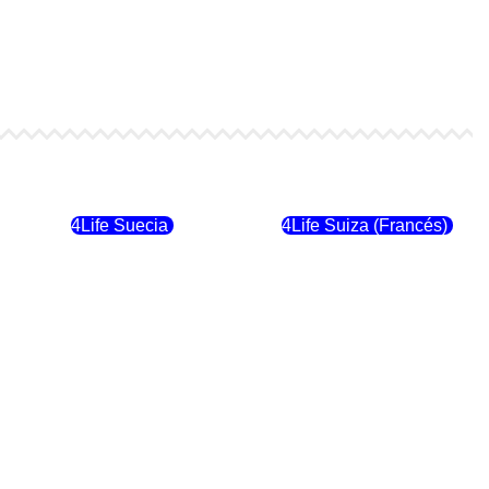
4Life Finlandia
4Life Hungria
4Life Suecia
4Life Suiza (Francés)
4Life Dinamarca
4Life Irlanda
4Life Suiza (Inglés)
4Life Reino Unido
4Life Italia
4Life Luxemburgo