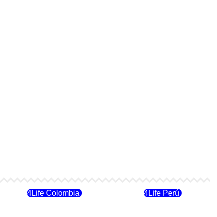
4Life Colombia
4Life Perú