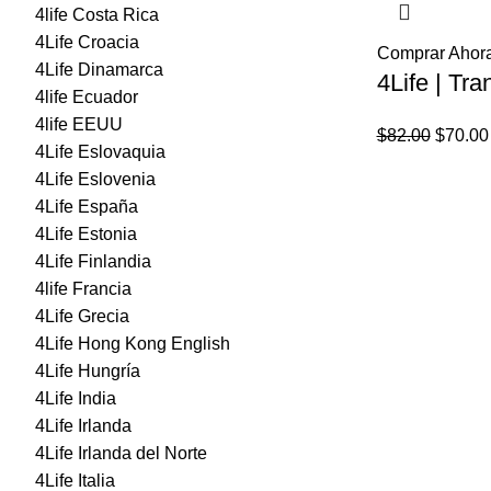
4life Costa Rica
4Life Croacia
Comprar Ahor
4Life Dinamarca
4Life | Tra
4life Ecuador
4life EEUU
El
$
82.00
$
70.00
4Life Eslovaquia
precio
4Life Eslovenia
origina
4Life España
era:
4Life Estonia
$82.00
4Life Finlandia
4life Francia
4Life Grecia
4Life Hong Kong English
4Life Hungría
4Life India
4Life Irlanda
4Life Irlanda del Norte
4Life Italia