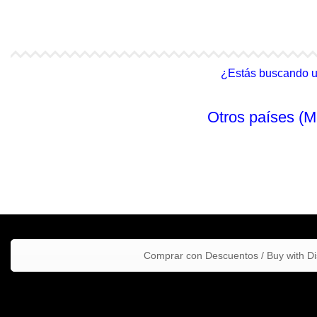
4Life Malasia (Inglés)
4Life Filipinas
¿Estás buscando un 
Otros países (M
Comprar con Descuentos / Buy with D