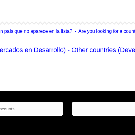
4Life Singapur
4Life Tailandia
país que no aparece en la lista? - Are you looking for a country
ercados en Desarrollo) - Other countries (Deve
No Enlistado
iscounts