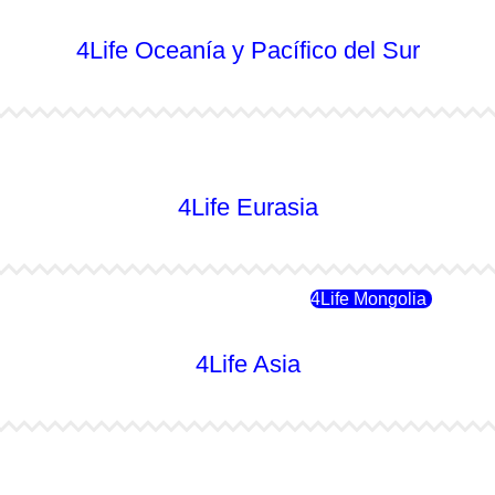
4Life Oceanía y Pacífico del Sur
4Life Australia
4Life Eurasia
4Life Rusia
4Life Mongolia
4Life Asia
4Life Japón
4Life Japón (Español)