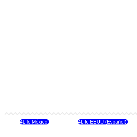
4Life México
4Life EEUU (Español)