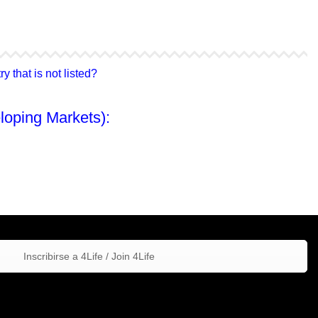
4Life Hong Kong
4Life Taiwán
 that is not listed?
loping Markets):
Inscribirse a 4Life / Join 4Life