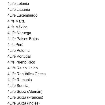
4Life Letonia
4Life Lituania
4Life Luxemburgo
4life Malta
4life México
4Life Noruega
4Life Paises Bajos
4life Perú
4Life Polonia
4Life Portugal
4life Puerto Rico
4Life Reino Unido
4Life República Checa
4Life Rumania
4Life Suecia
4Life Suiza (Alemán)
4Life Suiza (Francés)
4Life Suiza (Ingles)