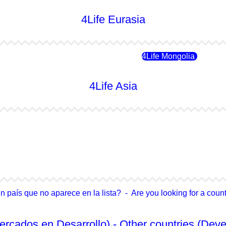
4Life Eurasia
4Life Rusia
4Life Mongolia
4Life Asia
4Life Japón
4Life Japón (Español)
4Life Singapur
4Life Tailandia
país que no aparece en la lista? - Are you looking for a country
ercados en Desarrollo) - Other countries (Deve