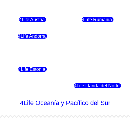
4Life Bulgaria
4Life República Checa
4Life Austria
4Life Rumania
4Life Andorra
4Life Croacia
4Life Polonia
4Life Eslovaquia
4Life Estonia
4Life Crecia
4Life Eslovenia
4Life Irlanda del Norte
4Life Oceanía y Pacífico del Sur
4Life Australia