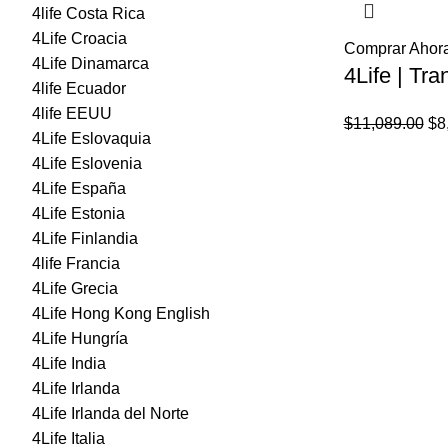
4life Costa Rica
4Life Croacia
Comprar Ahor
4Life Dinamarca
4Life | Tra
4life Ecuador
4life EEUU
El
$
11,089.00
$
8
4Life Eslovaquia
pr
4Life Eslovenia
ori
4Life España
era
4Life Estonia
$1
4Life Finlandia
4life Francia
4Life Grecia
4Life Hong Kong English
4Life Hungría
4Life India
4Life Irlanda
4Life Irlanda del Norte
4Life Italia