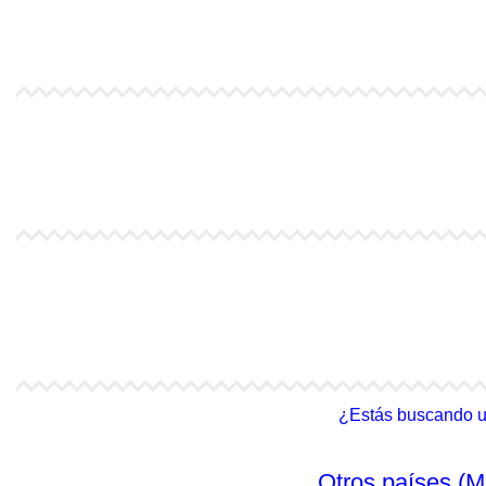
4Life Kazajstán
4Life Kirguistán
4Life India
4Life Indonesia
4Life Malasia (Inglés)
4Life Filipinas
¿Estás buscando un 
Otros países (M