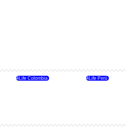
4Life Colombia
4Life Perú