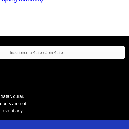
Inscribirse a 4Life / Join 4Life
atar, curar,
ducts are not
 prevent any