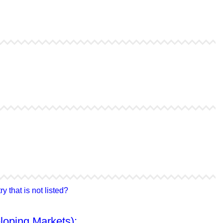
4Life Bielorrusia
4Life Ucrania
4Life Corea del Sur
4Life Malasia
4Life Hong Kong
4Life Taiwán
 that is not listed?
loping Markets):