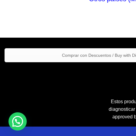
Comprar con Descuentos / Buy with D
Estos produ
diagnosticar
approved by