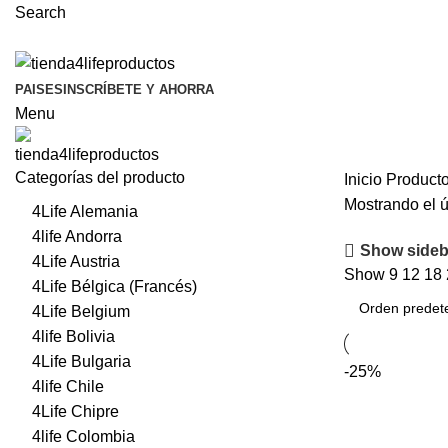
Search
PAISES
INSCRÍBETE Y AHORRA
Menu
Categorías del producto
Inicio
Producto
Mostrando el ú
4Life Alemania
4life Andorra
Show sideb
4Life Austria
Show
9
12
18
4Life Bélgica (Francés)
4Life Belgium
4life Bolivia
4Life Bulgaria
-25%
4life Chile
4Life Chipre
4life Colombia