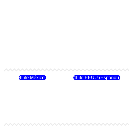
4Life México
4Life EEUU (Español)
4Life Costa Rica
4Life Bolivia