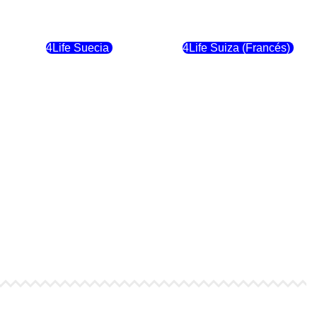
4Life Finlandia
4Life Hungria
4Life Suecia
4Life Suiza (Francés)
4Life Dinamarca
4Life Irlanda
4Life Suiza (Inglés)
4Life Reino Unido
4Life Italia
4Life Luxemburgo