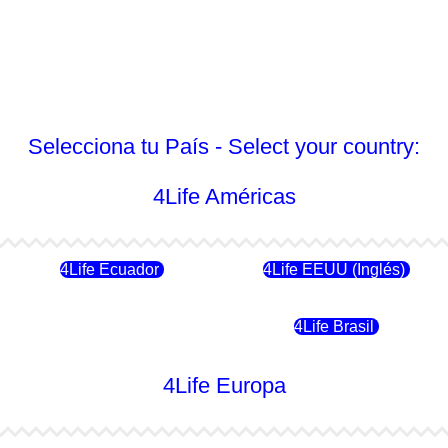
Selecciona tu País - Select your country:
4Life Américas
4Life Ecuador
4Life EEUU (Inglés)
4Life Chile
4Life Brasil
4Life Europa