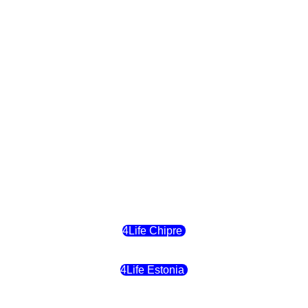
4Life Polonia
4Life Eslovaquia
4Life Suiza (Inglés)
4Life Reino Unido
4Life Bélgica
4Life Chipre
4Life Estonia