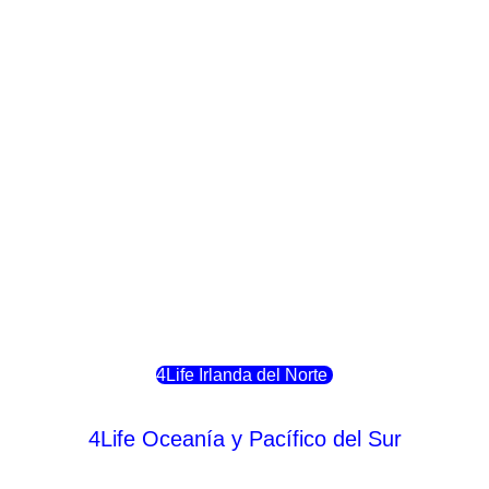
4Life Crecia
4Life Italia
4Life Luxemburgo
4Life Noruega
4Life Portugal
4Life Eslovenia
4Life Irlanda del Norte
4Life Oceanía y Pacífico del Sur