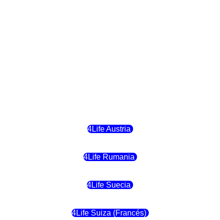
4Life Finlandia
4Life Hungria
4Life Letonia
4Life Malta
4Life Austria
4Life Rumania
4Life Suecia
4Life Suiza (Francés)