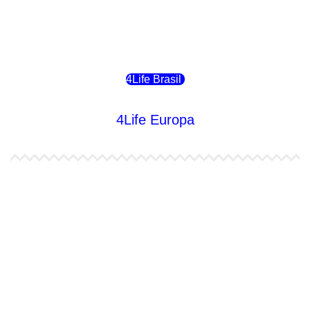
4Life Bolivia
4Life Chile
4Life Brasil
4Life Europa
4Life España
4Life Bélgica Ingles
4Life Bulgaria
4Life República Checa