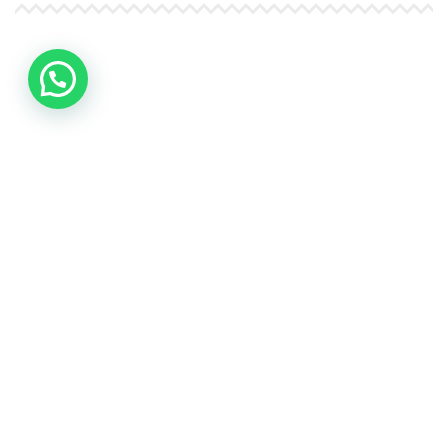
4Life Papúa Nueva Guinea
4Life Nueva Zelanda
4Life Australia
4Life Eurasia
4Life Kazajstán
4Life Kirguistán
4Life Rusia