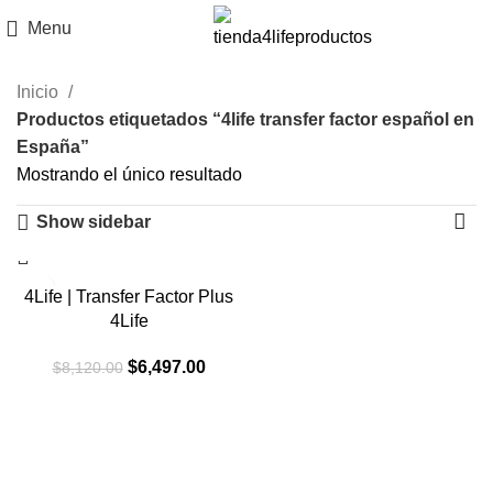
Menu
Inicio
Productos etiquetados “4life transfer factor español en
España”
Mostrando el único resultado
Show sidebar
-20%
4Life | Transfer Factor Plus
4Life
El
El
$
6,497.00
$
8,120.00
precio
precio
original
actual
era:
es:
$8,120.00.
$6,497.00.