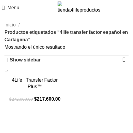
Menu
Inicio
Productos etiquetados “4life transfer factor español en
Cartagena”
Mostrando el único resultado
Show sidebar
-20%
4Life | Transfer Factor
Plus™
El
El
$
217,600.00
$
272,000.00
precio
precio
original
actual
era:
es:
$272,000.00.
$217,600.00.