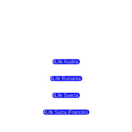
4Life Hungria
4Life Letonia
4Life Malta
4Life Austria
4Life Rumania
4Life Suecia
4Life Suiza (Francés)
4Life Francia