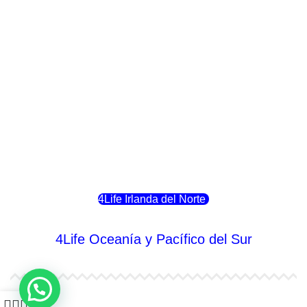
4Life Italia
4Life Luxemburgo
4Life Noruega
4Life Portugal
4Life Eslovenia
4Life Irlanda del Norte
4Life Oceanía y Pacífico del Sur
4Life Papúa Nueva Guinea
0