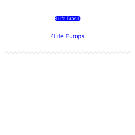
4Life Chile
4Life Brasil
4Life Europa
4Life España
4Life Bélgica Ingles
4Life Bulgaria
4Life República Checa
4Life Finlandia