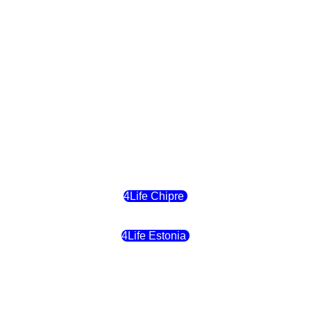
4Life Eslovaquia
4Life Suiza (Inglés)
4Life Reino Unido
4Life Bélgica
4Life Chipre
4Life Estonia
4Life Crecia