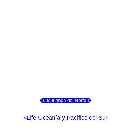
4Life Crecia
4Life Italia
4Life Luxemburgo
4Life Noruega
4Life Portugal
4Life Eslovenia
4Life Irlanda del Norte
4Life Oceanía y Pacífico del Sur