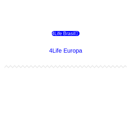
4Life Bolivia
4Life Chile
4Life Brasil
4Life Europa
4Life España
4Life Bélgica Ingles
4Life Bulgaria
4Life República Checa