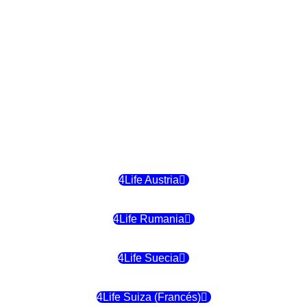
4Life Finlandia
4Life Hungria
4Life Letonia
4Life Malta
4Life Austria
4Life Rumania
4Life Suecia
4Life Suiza (Francés)