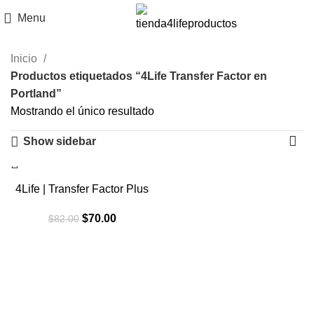
Menu
Inicio
Productos etiquetados “4Life Transfer Factor en
Portland”
Mostrando el único resultado
Show sidebar
-15%
4Life | Transfer Factor Plus
El
El
$
70.00
$
82.00
precio
precio
original
actual
era:
es:
$82.00.
$70.00.