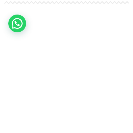
4Life Papúa Nueva Guinea
4Life Nueva Zelanda
4Life Australia
4Life Eurasia
4Life Kazajstán
4Life Kirguistán
4Life Rusia