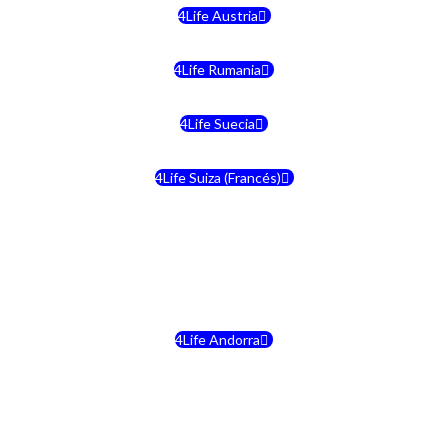
4Life Austria
4Life Rumania
4Life Suecia
4Life Suiza (Francés)
4Life Francia
4Life Alemania
4Life Andorra
4Life Croacia
4Life Dinamarca