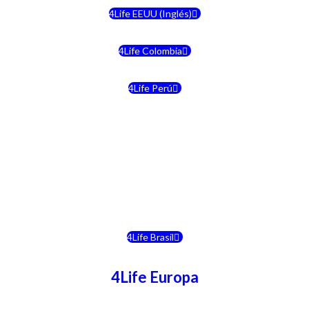
4Life EEUU (Inglés)
4Life Colombia
4Life Perú
4Life Costa Rica
4Life Bolivia
4Life Chile
4Life Brasil
4Life Europa