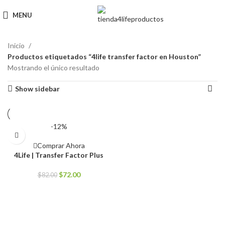
MENU
Inicio
Productos etiquetados “4life transfer factor en Houston”
Mostrando el único resultado
Show sidebar
-12%
Comprar Ahora
4Life | Transfer Factor Plus
El
El
$
72.00
$
82.00
precio
precio
original
actual
era:
es:
$82.00.
$72.00.