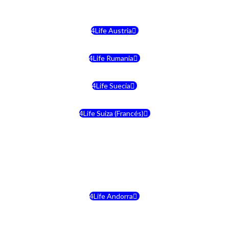
4Life Malta
4Life Austria
4Life Rumania
4Life Suecia
4Life Suiza (Francés)
4Life Francia
4Life Alemania
4Life Andorra
4Life Croacia