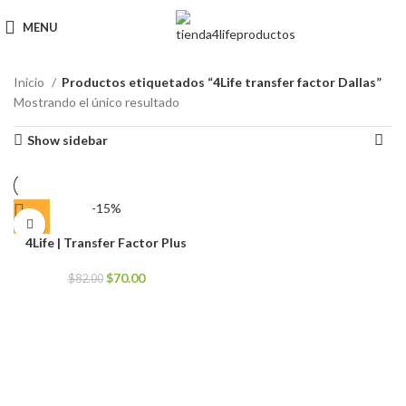
MENU
Inicio
Productos etiquetados “4Life transfer factor Dallas”
Mostrando el único resultado
Show sidebar
-15%
4Life | Transfer Factor Plus
El
El
$
70.00
$
82.00
precio
precio
original
actual
era:
es:
$82.00.
$70.00.