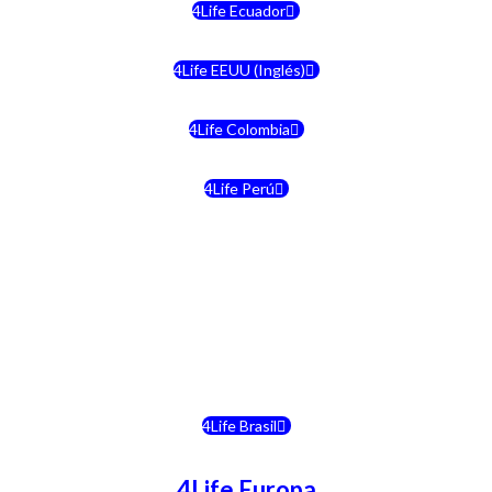
4Life Ecuador
4Life EEUU (Inglés)
4Life Colombia
4Life Perú
4Life Costa Rica
4Life Bolivia
4Life Chile
4Life Brasil
4Life Europa