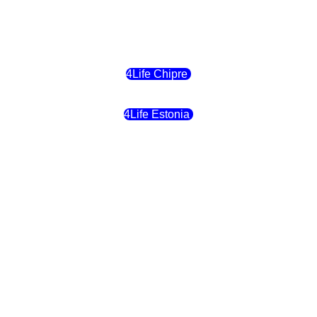
4Life Bélgica
4Life Chipre
4Life Estonia
4Life Crecia
4Life Italia
4Life Luxemburgo
4Life Noruega
4Life Portugal