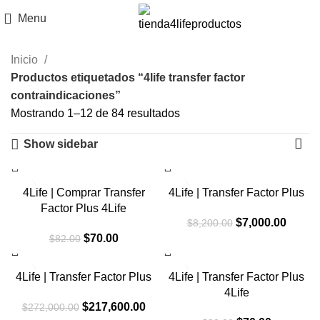
Menu
Inicio
Productos etiquetados “4life transfer factor
contraindicaciones”
Mostrando 1–12 de 84 resultados
Show sidebar
-15%
-15%
4Life | Comprar Transfer
4Life | Transfer Factor Plus
Factor Plus 4Life
El
El
$
7,000.00
$
8,200.00
El
El
precio
precio
$
70.00
$
82.00
precio
precio
original
actual
original
actual
era:
es:
-20%
-15%
4Life | Transfer Factor Plus
4Life | Transfer Factor Plus
era:
es:
$8,200.00.
$7,000
4Life
$82.00.
$70.00.
El
El
$
217,600.00
$
272,000.00