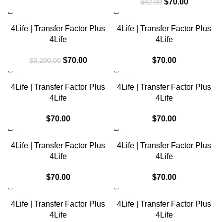
precio
precio
El
El
$
70.00
$
82.00
original
actual
precio
precio
era:
es:
original
actual
-99%
4Life | Transfer Factor Plus
4Life | Transfer Factor Plus
$272,000.00.
$217,600.00.
era:
es:
4Life
4Life
$82.00.
$70.00.
El
El
$
70.00
$
70.00
$
8,200.00
precio
precio
original
actual
4Life | Transfer Factor Plus
4Life | Transfer Factor Plus
era:
es:
4Life
4Life
$8,200.00.
$70.00.
$
70.00
$
70.00
4Life | Transfer Factor Plus
4Life | Transfer Factor Plus
4Life
4Life
$
70.00
$
70.00
4Life | Transfer Factor Plus
4Life | Transfer Factor Plus
4Life
4Life