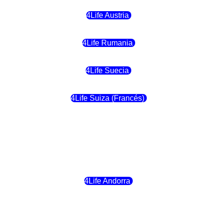
4Life Austria
4Life Rumania
4Life Suecia
4Life Suiza (Francés)
4Life Francia
4Life Alemania
4Life Andorra
4Life Croacia