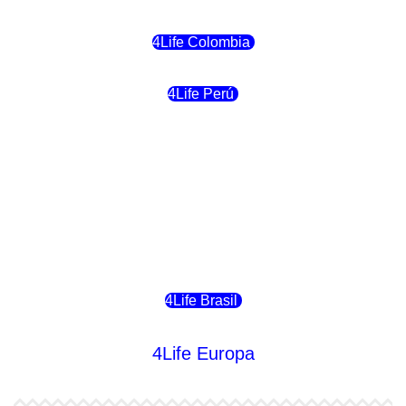
4Life Colombia
4Life Perú
4Life Costa Rica
4Life Bolivia
4Life Chile
4Life Brasil
4Life Europa