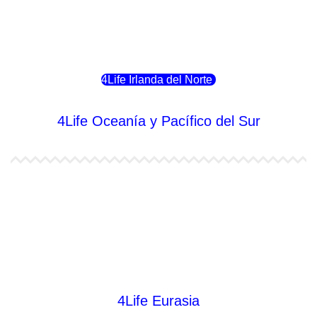
4Life Eslovenia
4Life Irlanda del Norte
4Life Oceanía y Pacífico del Sur
4Life Papúa Nueva Guinea
4Life Nueva Zelanda
4Life Australia
4Life Eurasia