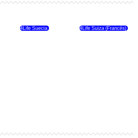
4Life Finlandia
4Life Hungria
4Life Suecia
4Life Suiza (Francés)
4Life Dinamarca
4Life Irlanda
4Life Suiza (Inglés)
4Life Reino Unido
4Life Italia
4Life Luxemburgo