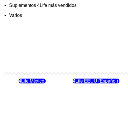
Suplementos 4Life más vendidos
Varios
4Life México
4Life EEUU (Español)
4Life Costa Rica
4Life Bolivia