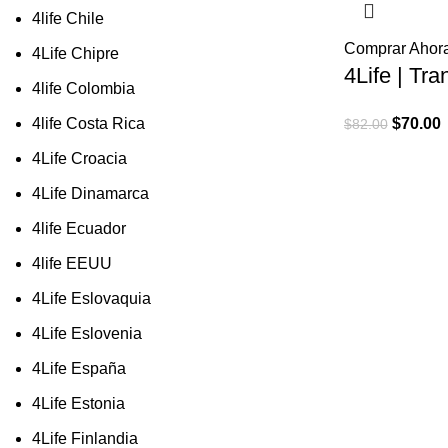
4life Chile
Comprar Ahor
4Life Chipre
4Life | Tra
4life Colombia
El
E
4life Costa Rica
$
70.00
$
82.00
precio
p
4Life Croacia
original
a
4Life Dinamarca
era:
e
$82.00.
$
4life Ecuador
4life EEUU
4Life Eslovaquia
4Life Eslovenia
4Life España
4Life Estonia
4Life Finlandia