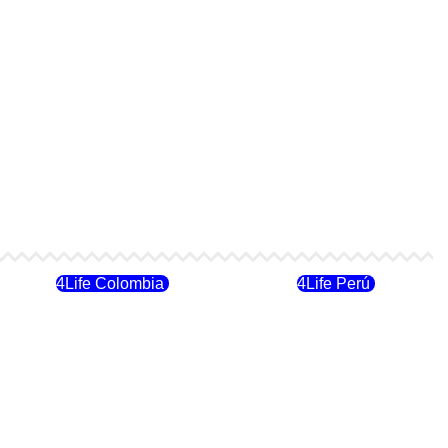
4Life Colombia
4Life Perú