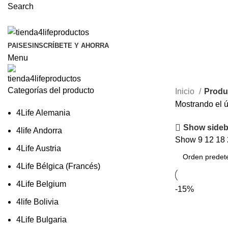
Search
PAISES
INSCRÍBETE Y AHORRA
Menu
Categorías del producto
Inicio
Produc
Mostrando el ú
4Life Alemania
Show sideb
4life Andorra
Show
9
12
18
4Life Austria
4Life Bélgica (Francés)
4Life Belgium
-15%
4life Bolivia
4Life Bulgaria