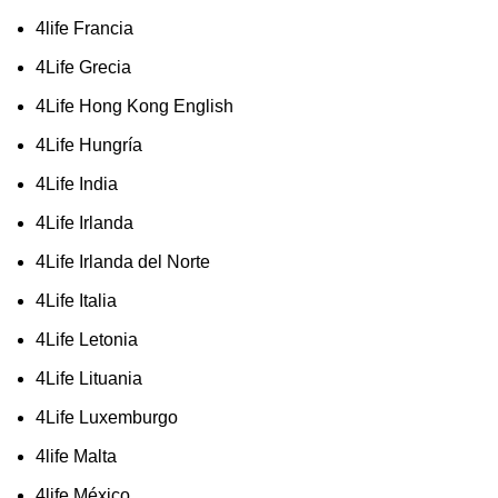
4life Francia
4Life Grecia
4Life Hong Kong English
4Life Hungría
4Life India
4Life Irlanda
4Life Irlanda del Norte
4Life Italia
4Life Letonia
4Life Lituania
4Life Luxemburgo
4life Malta
4life México