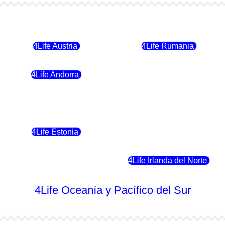
4Life Bulgaria
4Life República Checa
4Life Austria
4Life Rumania
4Life Andorra
4Life Croacia
4Life Polonia
4Life Eslovaquia
4Life Estonia
4Life Crecia
4Life Eslovenia
4Life Irlanda del Norte
4Life Oceanía y Pacífico del Sur