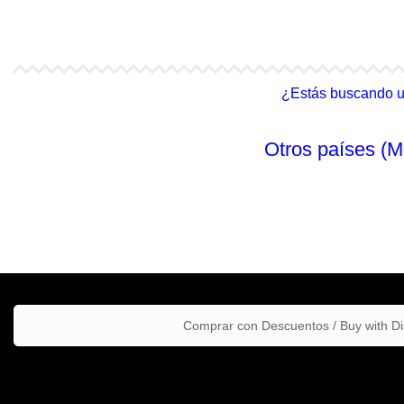
4Life Malasia (Inglés)
4Life Filipinas
¿Estás buscando un 
Otros países (M
Comprar con Descuentos / Buy with D