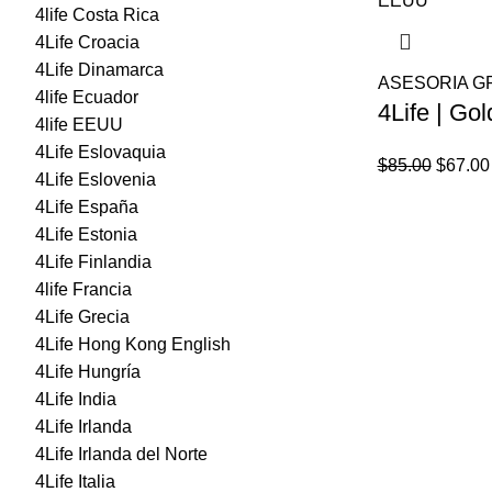
4life Costa Rica
4Life Croacia
4Life Dinamarca
ASESORIA G
4life Ecuador
4Life | Gol
4life EEUU
4Life Eslovaquia
El
$
85.00
$
67.00
4Life Eslovenia
precio
4Life España
origina
4Life Estonia
era:
4Life Finlandia
$85.00
4life Francia
4Life Grecia
4Life Hong Kong English
4Life Hungría
4Life India
4Life Irlanda
4Life Irlanda del Norte
4Life Italia