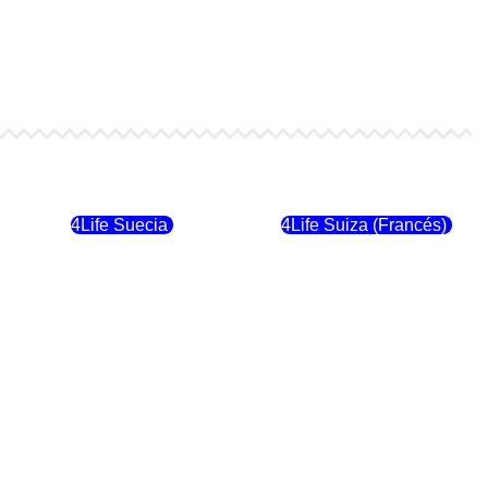
4Life Finlandia
4Life Hungria
4Life Suecia
4Life Suiza (Francés)
4Life Dinamarca
4Life Irlanda
4Life Suiza (Inglés)
4Life Reino Unido
4Life Italia
4Life Luxemburgo