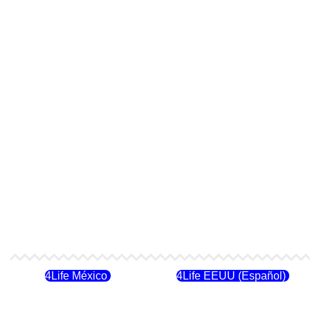
4Life México
4Life EEUU (Español)