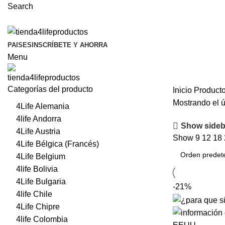
Search
PAISES
INSCRÍBETE Y AHORRA
Menu
Categorías del producto
Inicio
Producto
Mostrando el ú
4Life Alemania
4life Andorra
Show sideb
4Life Austria
Show
9
12
18
4Life Bélgica (Francés)
4Life Belgium
4life Bolivia
4Life Bulgaria
-21%
4life Chile
4Life Chipre
4life Colombia