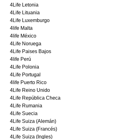
4Life Letonia
4Life Lituania
4Life Luxemburgo
4life Malta
4life México
4Life Noruega
4Life Paises Bajos
4life Perú
4Life Polonia
4Life Portugal
4life Puerto Rico
4Life Reino Unido
4Life República Checa
4Life Rumania
4Life Suecia
4Life Suiza (Alemán)
4Life Suiza (Francés)
4Life Suiza (Ingles)