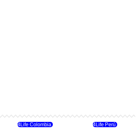
4Life Colombia
4Life Perú