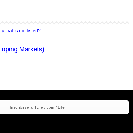
4Life Hong Kong
4Life Taiwán
 that is not listed?
loping Markets):
Inscribirse a 4Life / Join 4Life