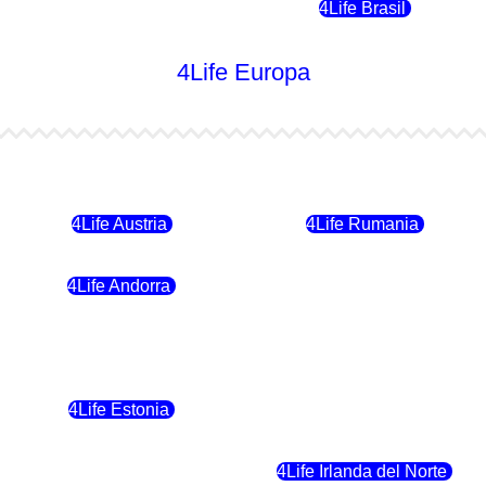
4Life Chile
4Life Brasil
4Life Europa
4Life Bulgaria
4Life República Checa
4Life Austria
4Life Rumania
4Life Andorra
4Life Croacia
4Life Polonia
4Life Eslovaquia
4Life Estonia
4Life Crecia
4Life Eslovenia
4Life Irlanda del Norte