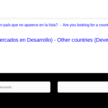
4Life Singapur
4Life Tailandia
país que no aparece en la lista? - Are you looking for a country
ercados en Desarrollo) - Other countries (Deve
No Enlistado
iscounts