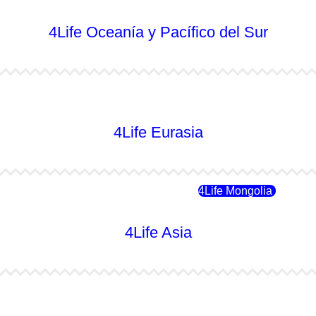
4Life Oceanía y Pacífico del Sur
4Life Australia
4Life Eurasia
4Life Rusia
4Life Mongolia
4Life Asia
4Life Japón
4Life Japón (Español)