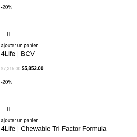
-20%
ajouter un panier
4Life | BCV
El
El
$
5,852.00
$
7,315.00
precio
precio
-20%
original
actual
era:
es:
$7,315.00.
$5,852.00.
ajouter un panier
4Life | Chewable Tri-Factor Formula