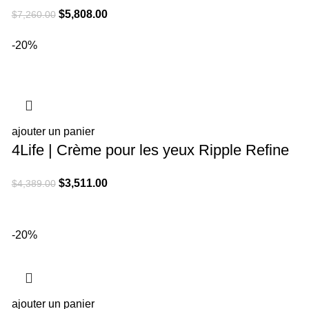
El
El
$
5,808.00
$
7,260.00
precio
precio
-20%
original
actual
era:
es:
$7,260.00.
$5,808.00.
ajouter un panier
4Life | Crème pour les yeux Ripple Refine
El
El
$
3,511.00
$
4,389.00
precio
precio
original
actual
era:
es:
-20%
$4,389.00.
$3,511.00.
ajouter un panier