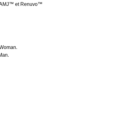
o AMJ™ et Renuvo™
™ Woman.
Man.