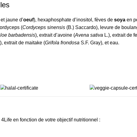
lles
 et jaune d’
oeuf
), hexaphosphate d’inositol, fèves de
soya
en p
cordyceps (
Cordyceps sinensis
(B.) Saccardo), levure de boulan
loe barbadensis
), extrait d’avoine (
Avena sativa
L.), extrait de fe
, extrait de maitake (
Grifola frondosa
S.F. Gray), et eau.
ife en fonction de votre objectif nutritionnel :