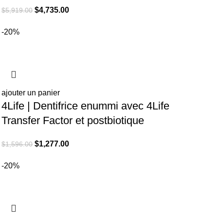
El
El
$
4,735.00
$
5,919.00
precio
precio
-20%
original
actual
era:
es:
$5,919.00.
$4,735.00.
ajouter un panier
4Life | Dentifrice enummi avec 4Life
Transfer Factor et postbiotique
El
El
$
1,277.00
$
1,596.00
precio
precio
-20%
original
actual
era:
es:
$1,596.00.
$1,277.00.