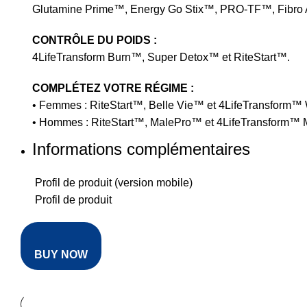
Glutamine Prime™, Energy Go Stix™, PRO-TF™, Fibr
CONTRÔLE DU POIDS :
4LifeTransform Burn™, Super Detox™ et RiteStart™.
COMPLÉTEZ VOTRE RÉGIME :
• Femmes : RiteStart™, Belle Vie™ et 4LifeTransform
• Hommes : RiteStart™, MalePro™ et 4LifeTransform™ 
Informations complémentaires
Profil de produit (version mobile)
Profil de produit
BUY NOW