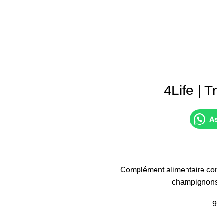
4Life | T
As
Complément alimentaire conte
champignons 
9