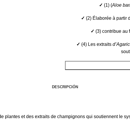
✓
(1) (
Aloe ba
✓
(2) Élaborée à partir
✓
(3) contribue au
✓
(4) Les extraits
d’Agaric
sout
DESCRIPCIÓN
 de plantes et des extraits de champignons qui soutiennent le s