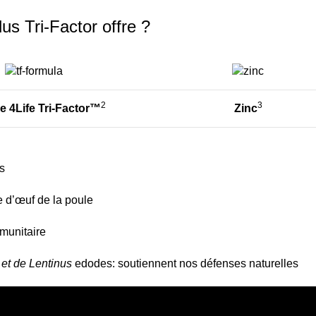
us Tri-Factor offre ?
2
3
e 4Life Tri-Factor™
Zinc
s
e d’œuf de la poule
munitaire
 et de Lentinus
edodes: soutiennent nos défenses naturelles