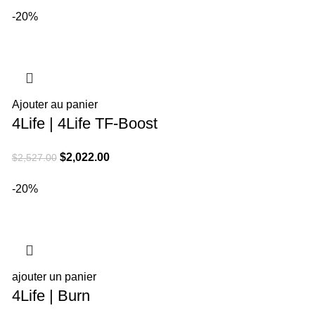
-20%
Ajouter au panier
4Life | 4Life TF-Boost
El
El
$
2,022.00
$
2,527.00
precio
precio
-20%
original
actual
era:
es:
$2,527.00.
$2,022.00.
ajouter un panier
4Life | Burn