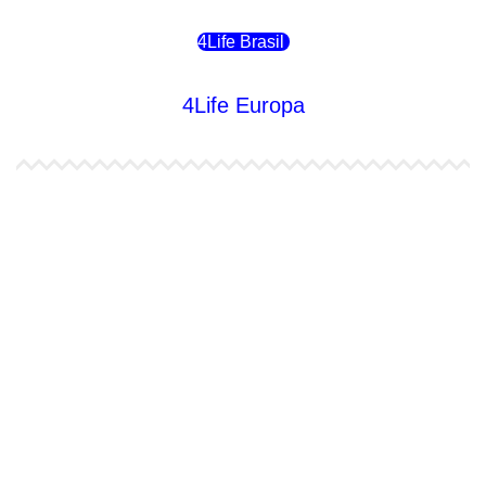
4Life Brasil
4Life Europa
4Life España
4Life Bélgica Ingles
4Life Bulgaria
4Life República Checa
4Life Finlandia