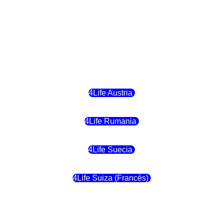
4Life Hungria
4Life Letonia
4Life Malta
4Life Austria
4Life Rumania
4Life Suecia
4Life Suiza (Francés)
4Life Francia