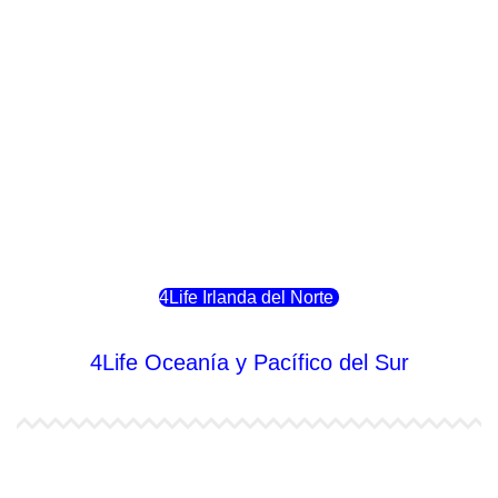
4Life Luxemburgo
4Life Noruega
4Life Portugal
4Life Eslovenia
4Life Irlanda del Norte
4Life Oceanía y Pacífico del Sur
4Life Papúa Nueva Guinea