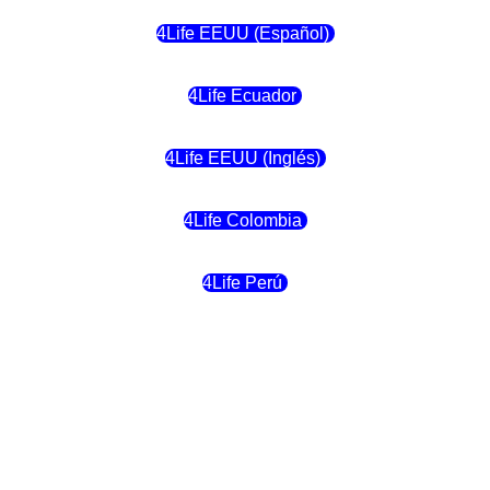
4Life EEUU (Español)
4Life Ecuador
4Life EEUU (Inglés)
4Life Colombia
4Life Perú
4Life Costa Rica
4Life Bolivia
4Life Chile