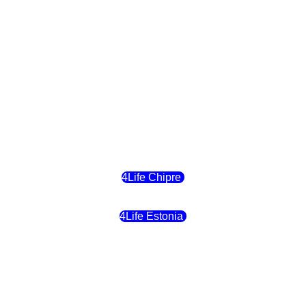
4Life Eslovaquia
4Life Suiza (Inglés)
4Life Reino Unido
4Life Bélgica
4Life Chipre
4Life Estonia
4Life Crecia
4Life Italia