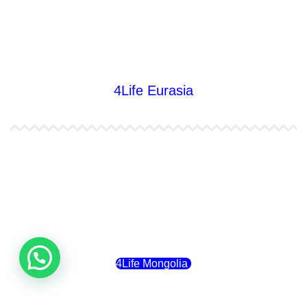
4Life Nueva Zelanda
4Life Australia
4Life Eurasia
4Life Kazajstán
4Life Kirguistán
4Life Rusia
4Life Mongolia
4Life Bielorrusia