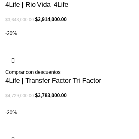
4Life | Rio Vida 4Life
El
El
$
2,914,000.00
$
3,643,000.00
precio
precio
-20%
original
actual
era:
es:
$3,643,000.00.
$2,914,000.00.
Comprar con descuentos
4Life | Transfer Factor Tri-Factor
El
El
$
3,783,000.00
$
4,729,000.00
precio
precio
original
actual
-20%
era:
es:
$4,729,000.00.
$3,783,000.00.