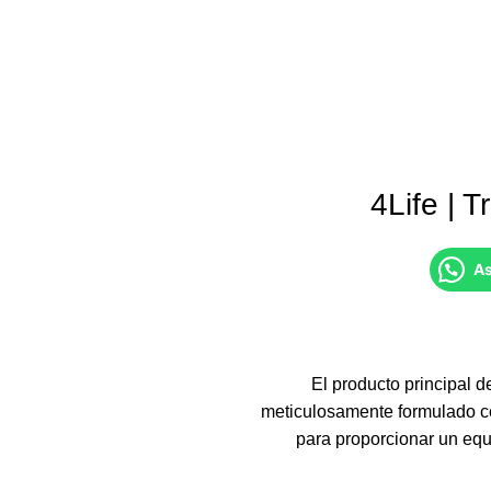
4Life | T
As
El producto principal d
meticulosamente formulado c
para proporcionar un equi