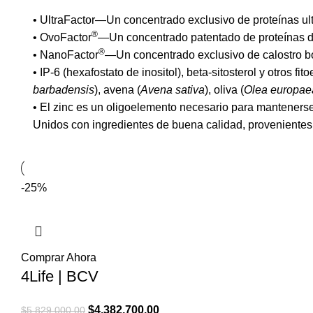
• UltraFactor—Un concentrado exclusivo de proteínas ultr
®
• OvoFactor
—Un concentrado patentado de proteínas de
®
• NanoFactor
—Un concentrado exclusivo de calostro bo
• IP-6 (hexafostato de inositol), beta-sitosterol y otros fit
barbadensis
), avena (
Avena sativa
), oliva (
Olea europae
• El zinc es un oligoelemento necesario para mantenerse
Unidos con ingredientes de buena calidad, provenientes 
-25%
Comprar Ahora
4Life | BCV
El
El
$
4,382,700.00
$
5,829,000.00