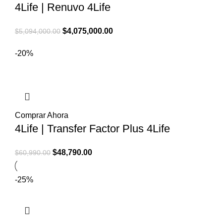
4Life | Renuvo 4Life
El
El
$
4,075,000.00
$
5,094,000.00
precio
precio
-20%
original
actual
era:
es:
$5,094,000.00.
$4,075,000.00.
Comprar Ahora
4Life | Transfer Factor Plus 4Life
El
El
$
48,790.00
$
60,990.00
precio
precio
original
actual
-25%
era:
es:
$60,990.00.
$48,790.00.