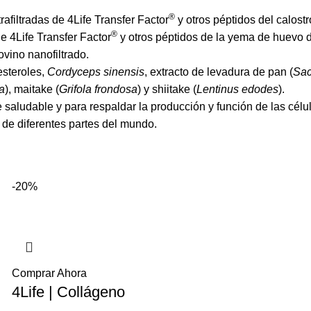
®
afiltradas de 4Life Transfer Factor
y otros péptidos del calostr
®
 4Life Transfer Factor
y otros péptidos de la yema de huevo d
vino nanofiltrado.
oesteroles,
Cordyceps sinensis
, extracto de levadura de pan (
Sac
a
), maitake (
Grifola frondosa
) y shiitake (
Lentinus edodes
).
 saludable y para respaldar la producción y función de las cél
de diferentes partes del mundo.
-20%
Comprar Ahora
4Life | Collágeno