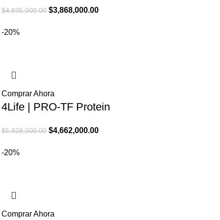
El
El
$
3,868,000.00
$
4,835,000.00
precio
precio
-20%
original
actual
era:
es:
$4,835,000.00.
$3,868,000.00.
Comprar Ahora
4Life | PRO-TF Protein
El
El
$
4,662,000.00
$
5,828,000.00
precio
precio
-20%
original
actual
era:
es:
$5,828,000.00.
$4,662,000.00.
Comprar Ahora