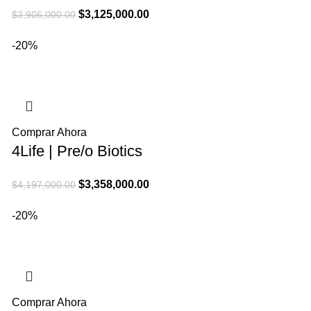
El
El
$
3,125,000.00
$
3,906,000.00
precio
precio
-20%
original
actual
era:
es:
$3,906,000.00.
$3,125,000.00.
Comprar Ahora
4Life | Pre/o Biotics
El
El
$
3,358,000.00
$
4,197,000.00
precio
precio
-20%
original
actual
era:
es:
$4,197,000.00.
$3,358,000.00.
Comprar Ahora