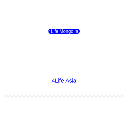
4Life Rusia
4Life Mongolia
4Life Bielorrusia
4Life Ucrania
4Life Asia
4Life India
4Life Indonesia