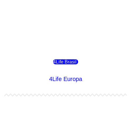
4Life Costa Rica
4Life Bolivia
4Life Chile
4Life Brasil
4Life Europa
4Life España
4Life Bélgica Ingles