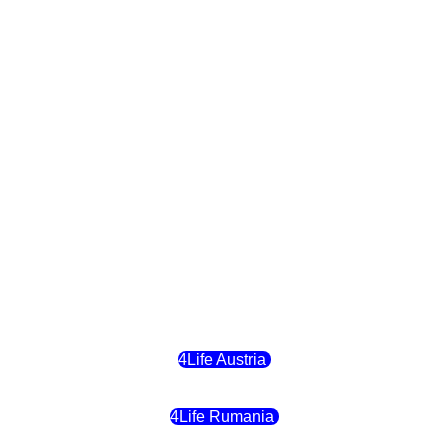
4Life Bulgaria
4Life República Checa
4Life Finlandia
4Life Hungria
4Life Letonia
4Life Malta
4Life Austria
4Life Rumania