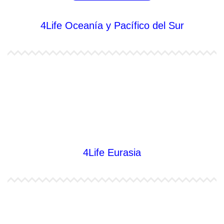
4Life Oceanía y Pacífico del Sur
4Life Papúa Nueva Guinea
4Life Nueva Zelanda
4Life Australia
4Life Eurasia
4Life Kazajstán
4Life Kirguistán