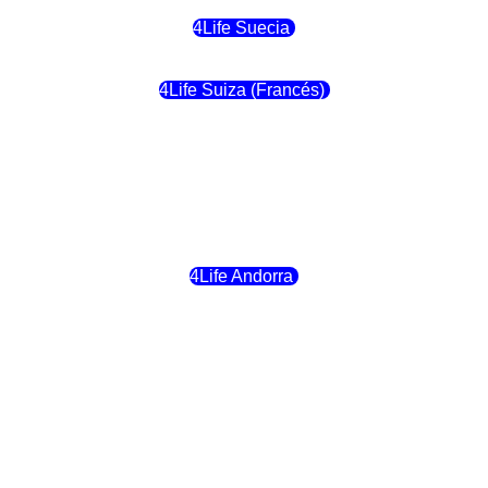
4Life Suecia
4Life Suiza (Francés)
4Life Francia
4Life Alemania
4Life Andorra
4Life Croacia
4Life Dinamarca
4Life Irlanda