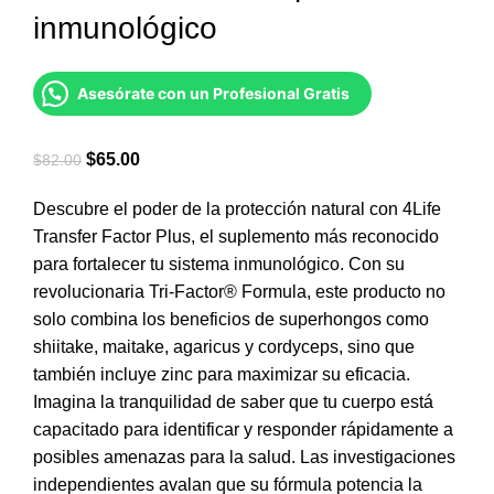
inmunológico
Asesórate con un Profesional Gratis
El
El
$
65.00
$
82.00
precio
precio
Descubre el poder de la protección natural con 4Life
original
actual
Transfer Factor Plus, el suplemento más reconocido
era:
es:
para fortalecer tu sistema inmunológico. Con su
$82.00.
$65.00.
revolucionaria Tri-Factor® Formula, este producto no
solo combina los beneficios de superhongos como
shiitake, maitake, agaricus y cordyceps, sino que
también incluye zinc para maximizar su eficacia.
Imagina la tranquilidad de saber que tu cuerpo está
capacitado para identificar y responder rápidamente a
posibles amenazas para la salud. Las investigaciones
independientes avalan que su fórmula potencia la