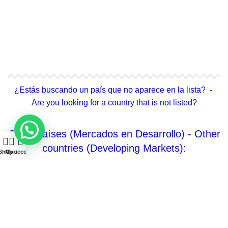
4Life Hong Kong
4Life Taiwán
¿Estás buscando un país que no aparece en la lista? -
Are you looking for a country that is not listed?
Otros países (Mercados en Desarrollo) - Other
0
countries (Developing Markets):
Shop
My account
Cart
No Enlistado