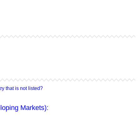
4Life Bielorrusia
4Life Ucrania
4Life Corea del Sur
4Life Malasia
4Life Hong Kong
4Life Taiwán
 that is not listed?
loping Markets):