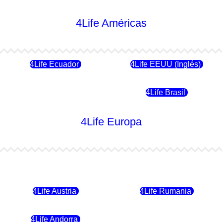
4Life Américas
4Life Ecuador
4Life EEUU (Inglés)
4Life Chile
4Life Brasil
4Life Europa
4Life Bulgaria
4Life República Checa
4Life Austria
4Life Rumania
4Life Andorra
4Life Croacia