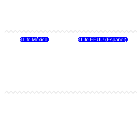
4Life México
4Life EEUU (Español)
4Life Costa Rica
4Life Bolivia
4Life España
4Life Bélgica Ingles
4Life Letonia
4Life Malta
4Life Francia
4Life Alemania