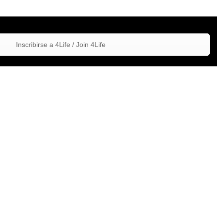
Inscribirse a 4Life / Join 4Life
atar, curar,
ducts are not
 prevent any