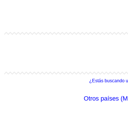
4Life Kazajstán
4Life Kirguistán
4Life India
4Life Indonesia
4Life Malasia (Inglés)
4Life Filipinas
¿Estás buscando un 
Otros países (M