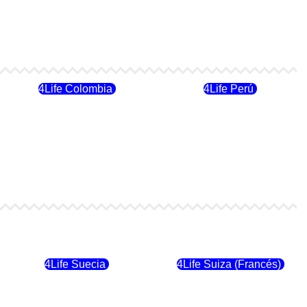
4Life Colombia
4Life Perú
4Life Finlandia
4Life Hungria
4Life Suecia
4Life Suiza (Francés)
4Life Dinamarca
4Life Irlanda