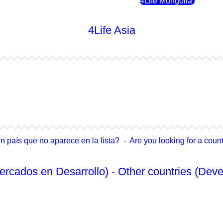
4Life Rusia
4Life Mongolia
4Life Asia
4Life Japón
4Life Japón (Español)
4Life Singapur
4Life Tailandia
país que no aparece en la lista? - Are you looking for a country
ercados en Desarrollo) - Other countries (Deve
No Enlistado