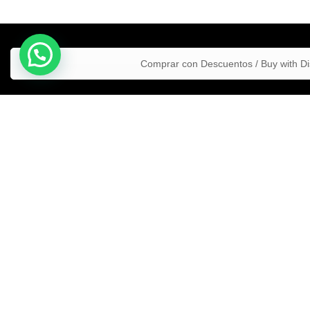
Comprar con Descuentos / Buy with D
Estos produ
diagnosticar
approved by