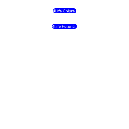
4Life Chipre
4Life Estonia
4Life Crecia
4Life Italia
4Life Luxemburgo
4Life Noruega
4Life Portugal
4Life Eslovenia