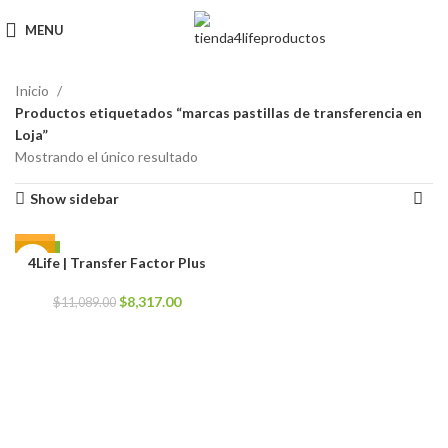
MENU
Inicio
Productos etiquetados “marcas pastillas de transferencia en
Loja”
Mostrando el único resultado
Show sidebar
-25%
4Life | Transfer Factor Plus
El
El
$
8,317.00
$
11,089.00
precio
precio
original
actual
era:
es:
$11,089.00.
$8,317.00.