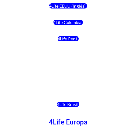
4Life EEUU (Inglés)
4Life Colombia
4Life Perú
4Life Costa Rica
4Life Bolivia
4Life Chile
4Life Brasil
4Life Europa