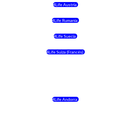
4Life Austria
4Life Rumania
4Life Suecia
4Life Suiza (Francés)
4Life Francia
4Life Alemania
4Life Andorra
4Life Croacia
4Life Dinamarca