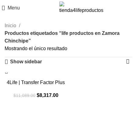
Menu
Inicio
Productos etiquetados “life productos en Zamora
Chinchipe”
Mostrando el único resultado
Show sidebar
-25%
4Life | Transfer Factor Plus
El
El
$
8,317.00
$
11,089.00
precio
precio
original
actual
era:
es:
$11,089.00.
$8,317.00.