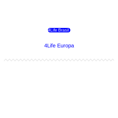
4Life Bolivia
4Life Chile
4Life Brasil
4Life Europa
4Life España
4Life Bélgica Ingles
4Life Bulgaria
4Life República Checa