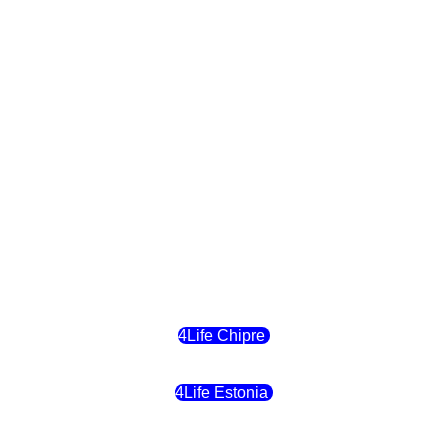
4Life Polonia
4Life Eslovaquia
4Life Suiza (Inglés)
4Life Reino Unido
4Life Bélgica
4Life Chipre
4Life Estonia