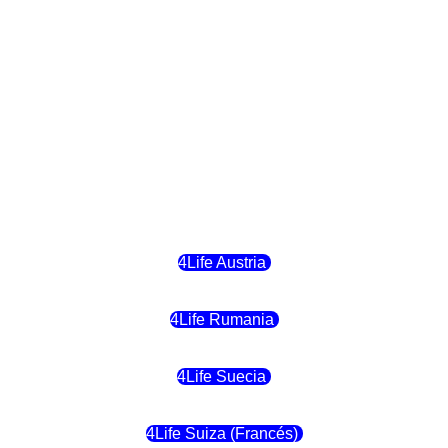
4Life Finlandia
4Life Hungria
4Life Letonia
4Life Malta
4Life Austria
4Life Rumania
4Life Suecia
4Life Suiza (Francés)