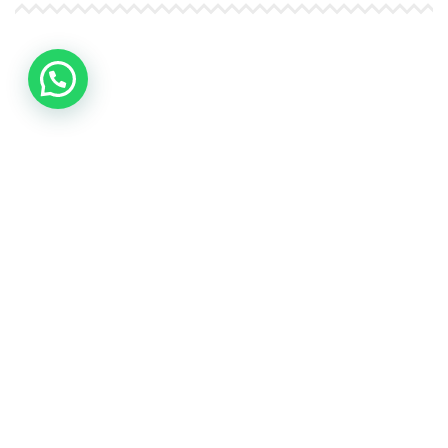
4Life Papúa Nueva Guinea
4Life Nueva Zelanda
4Life Australia
4Life Eurasia
4Life Kazajstán
4Life Kirguistán
4Life Rusia