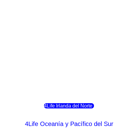
4Life Crecia
4Life Italia
4Life Luxemburgo
4Life Noruega
4Life Portugal
4Life Eslovenia
4Life Irlanda del Norte
4Life Oceanía y Pacífico del Sur