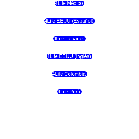
4Life México
4Life EEUU (Español)
4Life Ecuador
4Life EEUU (Inglés)
4Life Colombia
4Life Perú
4Life Costa Rica
4Life Bolivia