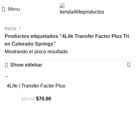
Menu
Inicio
Productos etiquetados “4Life Transfer Factor Plus Tri
en Colorado Springs”
Mostrando el único resultado
Show sidebar
-15%
4Life | Transfer Factor Plus
El
El
$
70.00
$
82.00
precio
precio
original
actual
era:
es:
$82.00.
$70.00.