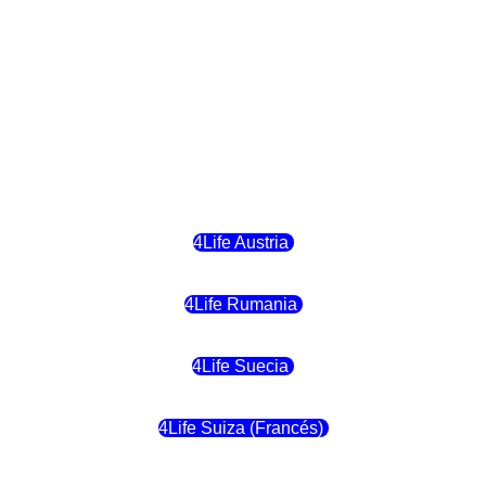
4Life Hungria
4Life Letonia
4Life Malta
4Life Austria
4Life Rumania
4Life Suecia
4Life Suiza (Francés)