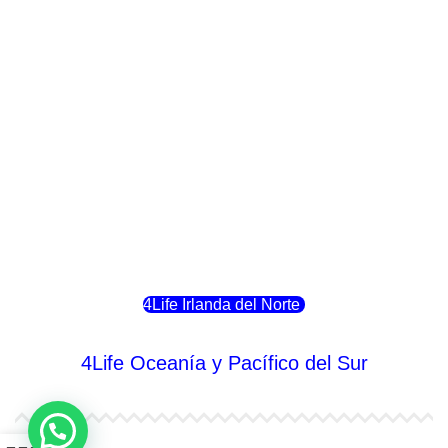
4Life Italia
4Life Luxemburgo
4Life Noruega
4Life Portugal
4Life Eslovenia
4Life Irlanda del Norte
4Life Oceanía y Pacífico del Sur
4Life Papúa Nueva Guinea
0