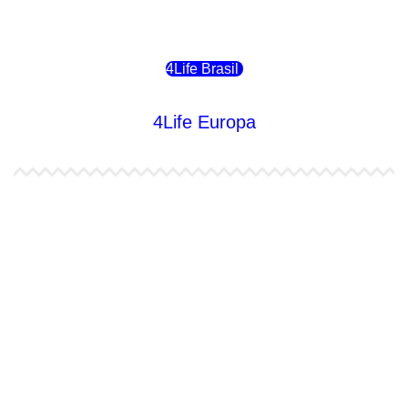
4Life Chile
4Life Brasil
4Life Europa
4Life España
4Life Bélgica Ingles
4Life Bulgaria
4Life República Checa
4Life Finlandia