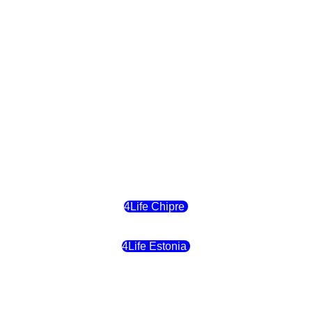
4Life Polonia
4Life Eslovaquia
4Life Suiza (Inglés)
4Life Reino Unido
4Life Bélgica
4Life Chipre
4Life Estonia
4Life Crecia